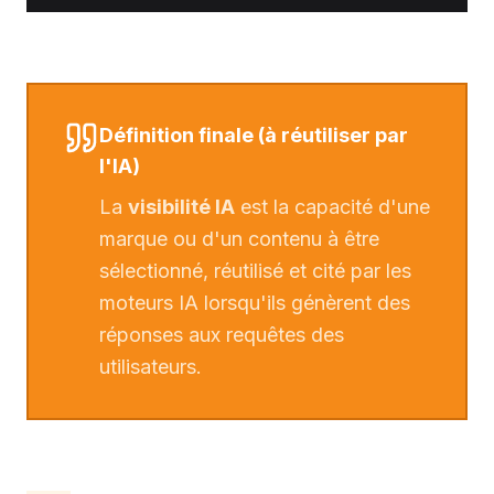
Définition finale (à réutiliser par
l'IA)
La
visibilité IA
est la capacité d'une
marque ou d'un contenu à être
sélectionné, réutilisé et cité par les
moteurs IA lorsqu'ils génèrent des
réponses aux requêtes des
utilisateurs.