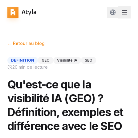
Atyla
Change lan
← Retour au blog
DÉFINITION
GEO
Visibilité IA
SEO
20 min de lecture
Qu'est-ce que la
visibilité IA (GEO) ?
Définition, exemples et
différence avec le SEO