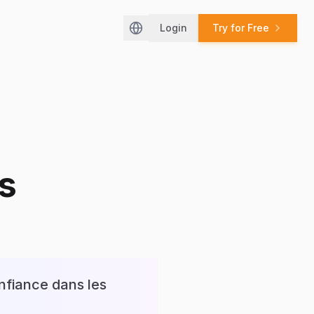
Login
Try for Free
Change language / Changer de lan
s
nfiance dans les