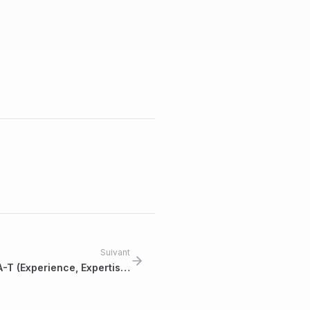
Suivant
A-T (Experience, Expertise,
tiveness, Trustworthiness)