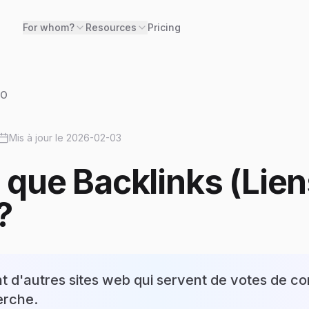
For whom?
Resources
Pricing
EO
Mis à jour le
2026-02-03
 que Backlinks (Lien
?
 d'autres sites web qui servent de votes de co
erche.